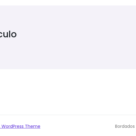
culo
o WordPress Theme
Bordados