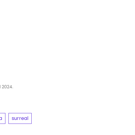
l 2024.
a
surreal