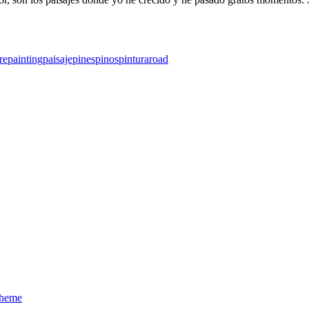
re
painting
paisaje
pines
pinos
pintura
road
Theme