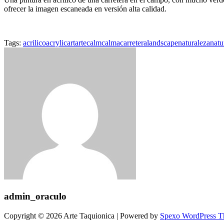
ofrecer la imagen escaneada en versión alta calidad.
Tags:
acrilico
acrylic
art
arte
calm
calma
carretera
landscape
naturaleza
natu
admin_oraculo
Copyright © 2026 Arte Taquionica | Powered by
Spexo WordPress 