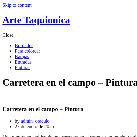
Skip to content
Arte Taquionica
Close
Bordados
Para colorear
Barajas
Entradas
Pinturas
Carretera en el campo – Pintur
Carretera en el campo – Pintura
by
admin_oraculo
27 de enero de 2025
Una pintura en acrílico de una carretera en el campo, con mucho verd