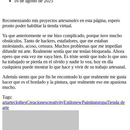
16 de agosto de 2025
Recomenzando mis proyectos art
esanales
en esta página, espero
pronto poder habilitar la tienda virtual.
Ya que anteriormente se me hizo complicado, porque tuve mucho
obstáculos. Tanto de hackers, estafadores, que me estaban
molestando, acoso, censura. Muchos problemas que me impedían
difundir mi arte. Realmente sentía que me tenían bloqueada. Ahora
epero que esta vez me vaya bien. Es triste sentir que todo lo que uno
ha trabajado se pierda en el olvido y nadie lo vea, hoy en día
cualquiera puede mostrar lo que hace y vivir de su trabajo artesanal.
Además siento que por fin he encontrado lo que realmente me gusta
hacer que es el bordado y la pintura, que realmente eso me apasiona
mucho.
Tags:
art
arte
clothes
Creaciones
creativity
Estilo
new
Paintings
ropa
Tienda de
arte