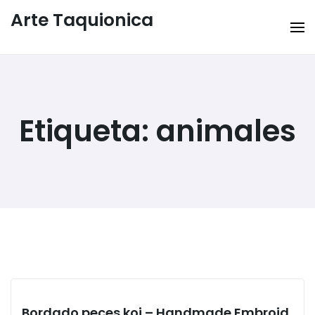
Arte Taquionica
Etiqueta:
animales
Bordado peces koi – Handmade Embroid