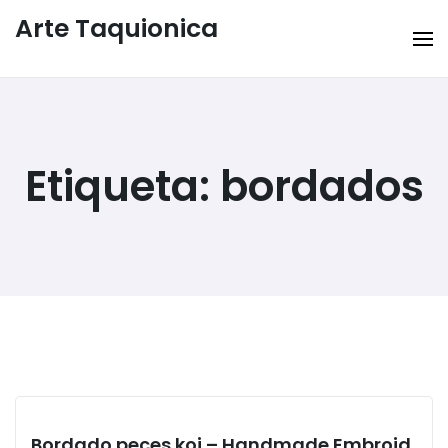
Arte Taquionica
Etiqueta:
bordados
Bordado peces koi – Handmade Embroid