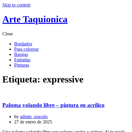
Skip to content
Arte Taquionica
Close
Bordados
Para colorear
Barajas
Entradas
Pinturas
Etiqueta:
expressive
Paloma volando libre – pintura en acrílico
by
admin_oraculo
27 de enero de 2025
Una paloma volando libre con colores azules y rojizos. Si te gustó