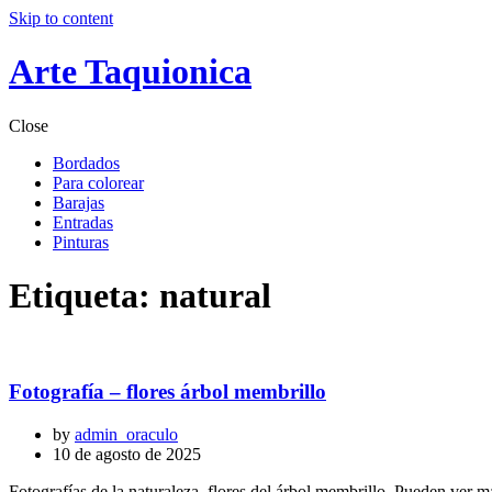
Skip to content
Arte Taquionica
Close
Bordados
Para colorear
Barajas
Entradas
Pinturas
Etiqueta:
natural
Fotografía – flores árbol membrillo
by
admin_oraculo
10 de agosto de 2025
Fotografías de la naturaleza. flores del árbol membrillo. Pueden ver má