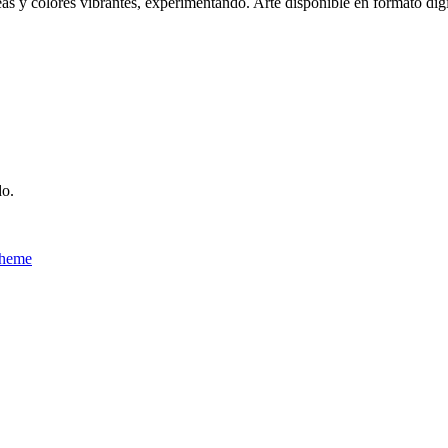
as y colores vibrantes, experimentando. Arte disponible en formato digi
do.
Theme