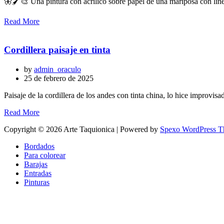
🦋🖌️🎨 Una pintura con acrílico sobre papel de una mariposa con líne
Read More
Cordillera paisaje en tinta
by
admin_oraculo
25 de febrero de 2025
Paisaje de la cordillera de los andes con tinta china, lo hice improvisa
Read More
Copyright © 2026 Arte Taquionica | Powered by
Spexo WordPress 
Bordados
Para colorear
Barajas
Entradas
Pinturas