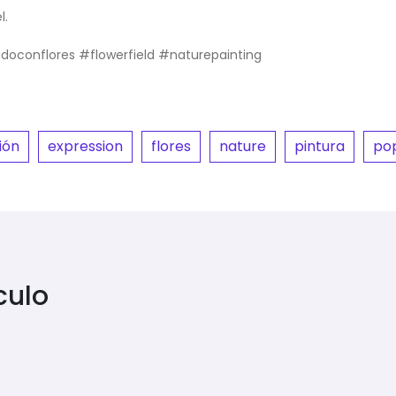
l.
adoconflores #flowerfield #naturepainting
ión
expression
flores
nature
pintura
po
culo