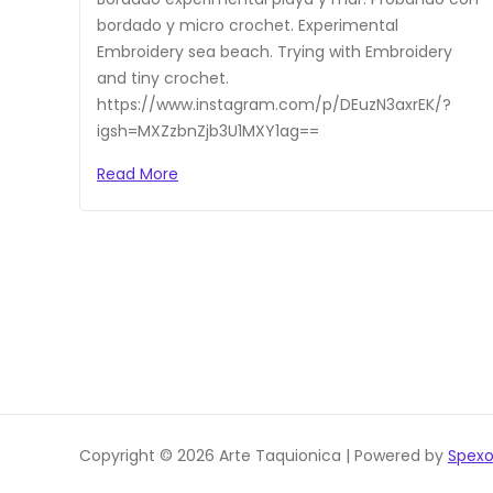
bordado y micro crochet. Experimental
Embroidery sea beach. Trying with Embroidery
and tiny crochet.
https://www.instagram.com/p/DEuzN3axrEK/?
igsh=MXZzbnZjb3U1MXY1ag==
Read More
Copyright © 2026 Arte Taquionica | Powered by
Spex