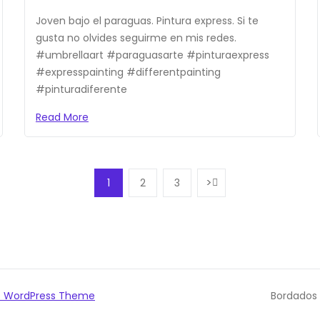
Joven bajo el paraguas. Pintura express. Si te
gusta no olvides seguirme en mis redes.
#umbrellaart #paraguasarte #pinturaexpress
#expresspainting #differentpainting
#pinturadiferente
Read More
1
2
3
o WordPress Theme
Bordados